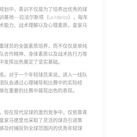
规划中，青训不仅是为了培养出优秀的球
—拉法尔斯塔（La Fábrica），每年
术能力、战术理解以及心理素质，皇家马
重球员的全面素质培养，而不仅仅是单纯
队合作精神、身体素质以及战术执行力等
中发挥出色奠定了坚实基础。
练。对于一个年轻球员来说，进入一线队
团队会通过心理辅导和比赛中的实际经
够在重要的比赛中展现出色的表现。
，但在现代足球的激烈竞争中，仅依靠青
皇家马德里也采取了灵活的球员引进策
够及时捕捉到全球范围内的优秀年轻球