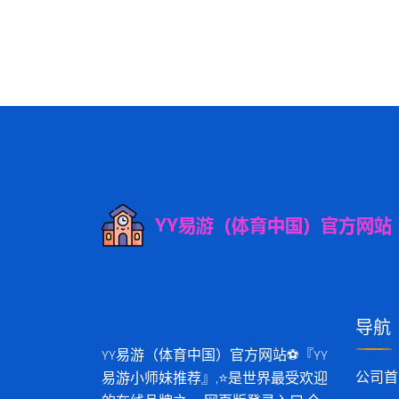
导航
YY易游（体育中国）官方网站⚽️『YY
公司首
易游小师妹推荐』,⭐️是世界最受欢迎