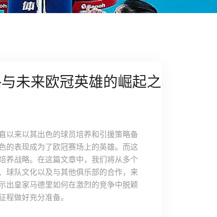
略与未来欧冠英雄的崛起之
直以来以其出色的球员培养和引援策略备
色的表现成为了欧冠赛场上的英雄。而这
培养战略。在这篇文章中，我们将从多个
、球队文化以及与其他俱乐部的合作，来
示出皇家马德里如何在激烈的竞争中脱颖
征程做好充分准备。