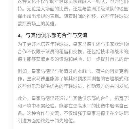
这种文化不仅帮助年轻球员快速融入一线队，也为他们
持。无论是大场面的比赛，还是与欧洲顶级球队的较量
挥出超出常规的表现。随着时间的推移，这些年轻球员
欧冠赛场上的英雄。
4、与其他俱乐部的合作与交流
为了更好地培养年轻球员，皇家马德里还与多家欧洲顶
合作不仅限于球员的租借和交换，还包括技术和战术的
德里能够获取更多的资源和经验，进一步提升自己的青
例如，皇家马德里与葡萄牙的本菲卡、荷兰的阿贾克斯
作，皇家马德里能够了解其他顶级青训营的管理模式和
这些俱乐部提供优秀的年轻球员，推动双方的共同发展
此外，皇家马德里还通过与其他俱乐部的合作，拓宽了
和环境中积累经验，能够在更高水平的比赛中磨砺自己
备。这种合作与交流，不仅增强了皇家马德里在全球足
引进方面始终处于领先地位。