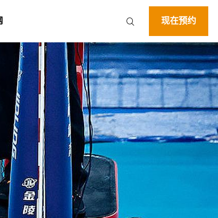
网
现在预约