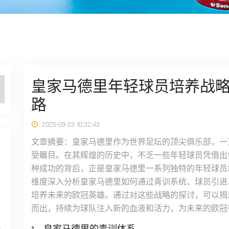
皇家马德里年轻球员培养战
路
2025-09-23 10:32:43
文章摘要：皇家马德里作为世界足坛的顶尖俱乐部，一
受瞩目。在其辉煌的历史中，不乏一些年轻球员凭借出
种成功的背后，正是皇家马德里一系列独特的年轻球员
成
维度深入分析皇家马德里如何通过青训系统、球员引进
培养未来的欧冠英雄。通过对这些战略的探讨，可以揭
而出，持续为球队注入新的血液和活力，为未来的欧冠