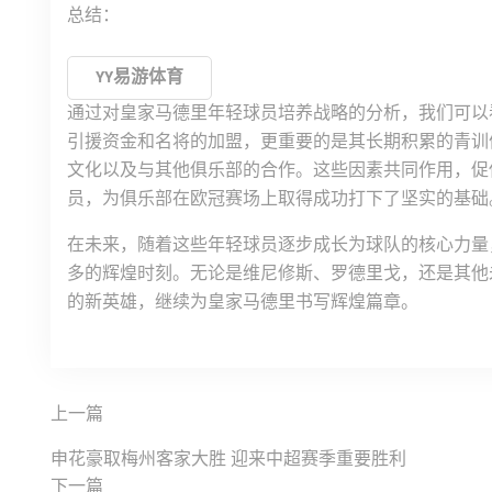
总结：
YY易游体育
通过对皇家马德里年轻球员培养战略的分析，我们可以
引援资金和名将的加盟，更重要的是其长期积累的青训
文化以及与其他俱乐部的合作。这些因素共同作用，促
员，为俱乐部在欧冠赛场上取得成功打下了坚实的基础
在未来，随着这些年轻球员逐步成长为球队的核心力量
多的辉煌时刻。无论是维尼修斯、罗德里戈，还是其他
的新英雄，继续为皇家马德里书写辉煌篇章。
上一篇
申花豪取梅州客家大胜 迎来中超赛季重要胜利
下一篇