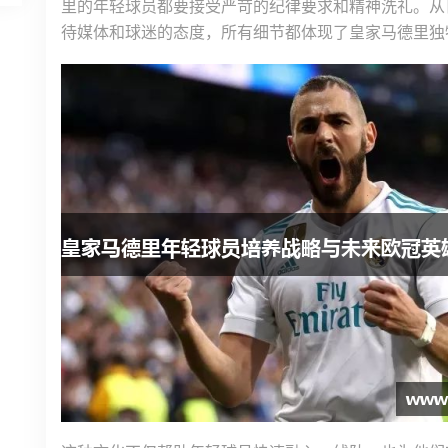
里的年轻球员都要接受严苛的纪律要求和精神洗礼。从
待媒体和球迷的态度，所有细节都体现了皇家马德里独