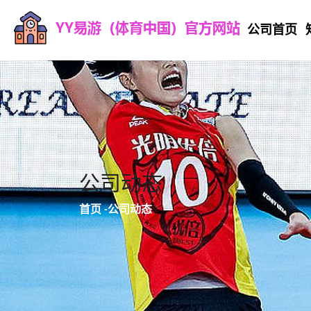
公司首页
公司动态
首页
-
公司动态