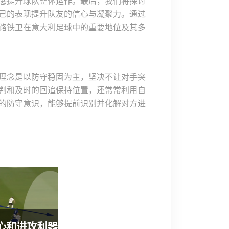
感提升球队整体运作。最后，我们将探讨
己的表现提升队友的信心与凝聚力。通过
路铁卫在意大利足球中的重要地位及其多
理念是以防守稳固为主，坚决不让对手突
判和及时的回追保持位置，还常常利用自
的防守意识，能够提前识别并化解对方进