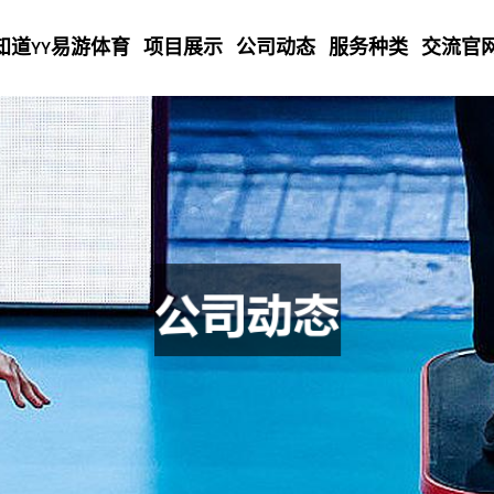
知道YY易游体育
项目展示
公司动态
服务种类
交流官