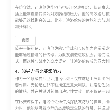
在防守端，迪洛伦佐能够与中后卫紧密配合，保证意大
插上能够直接转换为对方防线的压力。他的高效跑动和
能够迅速找到突破口。此外，迪洛伦佐的传球能力与边
加多样化。
官网
值得一提的是，迪洛伦佐的定位球和长传能力也常常成
能够通过精准的长传球，为队友创造进攻机会，这使得
式。而这种与战术的高度契合，让迪洛伦佐成为意大利
4、领导力与比赛影响力
作为一名顶级右后卫，迪洛伦佐不仅在球场上展现出色
要作用。无论是在那不勒斯还是意大利队，迪洛伦佐总
的情绪，并在关键时刻做出决定性贡献。他不仅是一名
在比赛过程中，迪洛伦佐通过指挥队友防线的位置、组
力时，他能以沉着冷静的态度稳定全队的阵脚，并通过