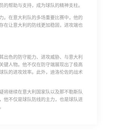
员的帮助与支持，成为球队的精神支柱。
力。在意大利队的多场重要比赛中，他的
存在让意大利的防线更加稳固，进攻端也
其出色的防守能力、进攻威胁、与意大利
关键人物。他不仅在防守端展现出了极高
球队的进攻效率。此外，迪洛伦佐的战术
疑将继续在意大利国家队以及那不勒斯队
，他不仅是球队防线的主力，也是球队进
。