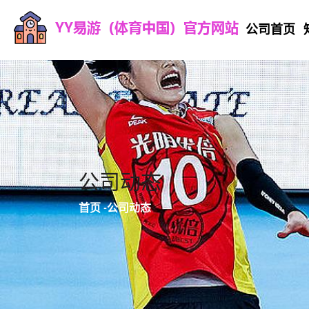
公司首页
公司动态
首页
-
公司动态