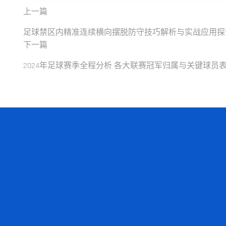
上一篇
足球禁区内精准连续横向摆脱防守技巧解析与实战应用探
下一篇
2024年足球赛季全程分析 各大联赛冠军归属与关键球员