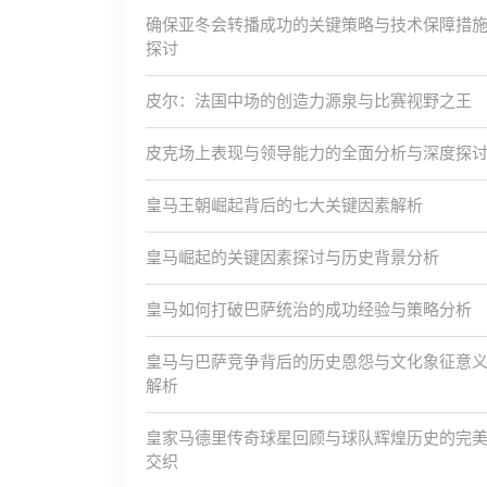
确保亚冬会转播成功的关键策略与技术保障措
探讨
皮尔：法国中场的创造力源泉与比赛视野之王
皮克场上表现与领导能力的全面分析与深度探
皇马王朝崛起背后的七大关键因素解析
皇马崛起的关键因素探讨与历史背景分析
皇马如何打破巴萨统治的成功经验与策略分析
皇马与巴萨竞争背后的历史恩怨与文化象征意
解析
皇家马德里传奇球星回顾与球队辉煌历史的完
交织