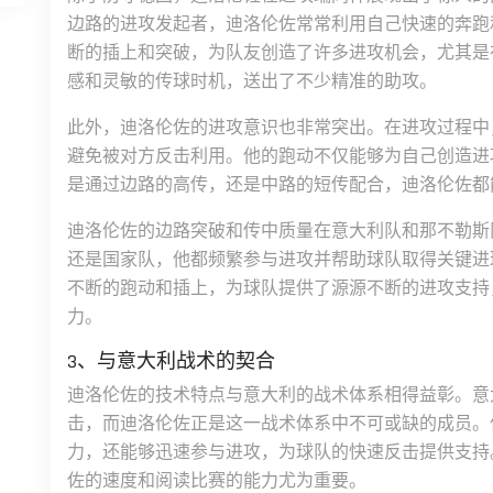
边路的进攻发起者，迪洛伦佐常常利用自己快速的奔跑
断的插上和突破，为队友创造了许多进攻机会，尤其是
感和灵敏的传球时机，送出了不少精准的助攻。
此外，迪洛伦佐的进攻意识也非常突出。在进攻过程中
避免被对方反击利用。他的跑动不仅能够为自己创造进
是通过边路的高传，还是中路的短传配合，迪洛伦佐都
迪洛伦佐的边路突破和传中质量在意大利队和那不勒斯
还是国家队，他都频繁参与进攻并帮助球队取得关键进
不断的跑动和插上，为球队提供了源源不断的进攻支持
力。
3、与意大利战术的契合
迪洛伦佐的技术特点与意大利的战术体系相得益彰。意
击，而迪洛伦佐正是这一战术体系中不可或缺的成员。
力，还能够迅速参与进攻，为球队的快速反击提供支持
佐的速度和阅读比赛的能力尤为重要。