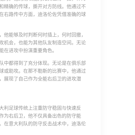
和精确的传球，撕开对方防线。他通过不
在右路传中方面，迪洛伦佐凭借准确的球
，他能够及时判断何时插上，何时回撤，
攻机会，也能为其他队友制造空间。无论
能在进攻中扮演重要角色。
队中都得到了充分体现。无论是在俱乐部
球或助攻。在那不勒斯的比赛中，他通过
，展现了自己作为全能右后卫的进攻潜
大利足球传统上注重防守稳固与快速反
作为右后卫，他不仅具备出色的防守能
。在意大利队的防守反击战术中，迪洛伦