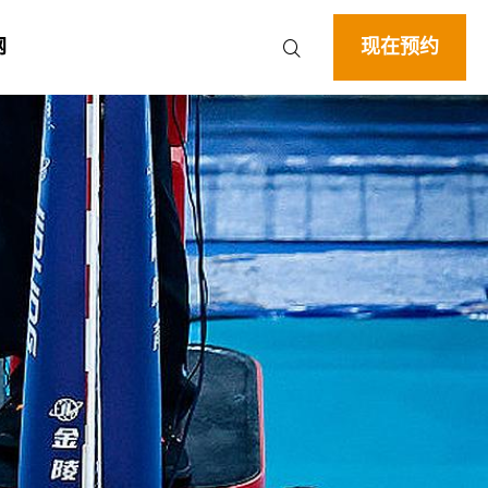
网
现在预约