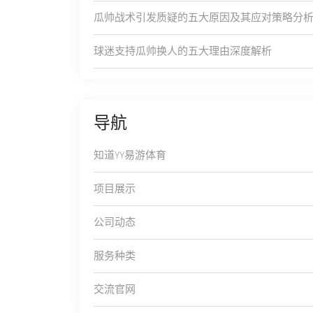
瓜帅战术引发质疑的五大原因及其应对策略分
球迷支持瓜帅换人的五大理由深度解析
导航
知道YY易游体育
项目展示
公司动态
服务种类
交流官网