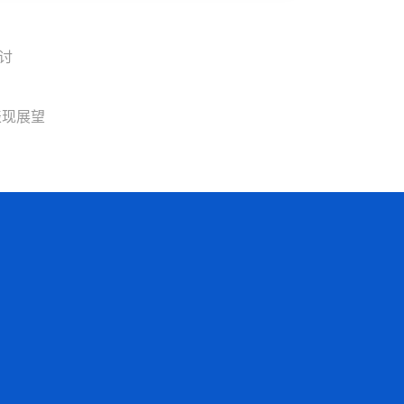
讨
表现展望