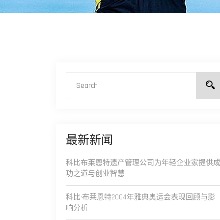
最新新闻
科比布莱恩特遗产管理公司为年轻企业家提供
功之道与创业智慧
科比·布莱恩特2004年雅典奥运会表现回顾与影
响分析