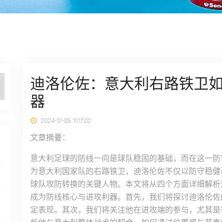
迪洛伦佐：意大利右路铁卫
器
2024-12-05 11:17:02
文章摘要：
意大利足球的防线一向是球队稳固的基础，而在这一防
成
为意大利国家队的右路铁卫，迪洛伦佐不仅以防守稳健
球队攻防转换的关键人物。本文将从四个方面详细解析
成为防线核心与进攻利器。首先，我们将探讨迪洛伦佐
定表现。其次，我们将关注他在进攻端的参与，尤其是