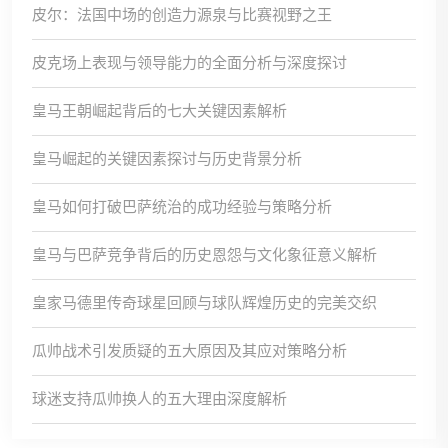
皮尔：法国中场的创造力源泉与比赛视野之王
皮克场上表现与领导能力的全面分析与深度探讨
皇马王朝崛起背后的七大关键因素解析
皇马崛起的关键因素探讨与历史背景分析
皇马如何打破巴萨统治的成功经验与策略分析
皇马与巴萨竞争背后的历史恩怨与文化象征意义解析
皇家马德里传奇球星回顾与球队辉煌历史的完美交织
瓜帅战术引发质疑的五大原因及其应对策略分析
球迷支持瓜帅换人的五大理由深度解析