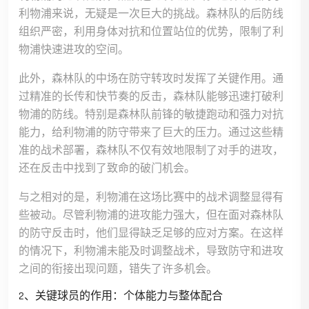
利物浦来说，无疑是一次巨大的挑战。森林队的后防线
组织严密，利用身体对抗和位置站位的优势，限制了利
物浦快速进攻的空间。
此外，森林队的中场在防守转攻时发挥了关键作用。通
过精准的长传和快节奏的反击，森林队能够迅速打破利
物浦的防线。特别是森林队前锋的敏捷跑动和强力对抗
能力，给利物浦的防守带来了巨大的压力。通过这些精
准的战术部署，森林队不仅有效地限制了对手的进攻，
还在反击中找到了致命的破门机会。
与之相对的是，利物浦在这场比赛中的战术调整显得有
些被动。尽管利物浦的进攻能力强大，但在面对森林队
的防守反击时，他们显得缺乏足够的应对方案。在这样
的情况下，利物浦未能及时调整战术，导致防守和进攻
之间的衔接出现问题，错失了许多机会。
2、关键球员的作用：个体能力与整体配合