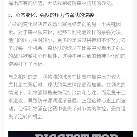
挥出应有的优势，无法找到破解森林防线的办法。
3、心态变化：强队的压力与弱队的逆袭
心态的变化是决定这场比赛最终走向的另一个关键因
素。对于森林队来说，能够与利物浦这样的豪强对决，
他们的压力相对较小，更多的是通过拼搏和不懈努力去
争取每一个机会。森林队的球员在比赛中展现出了强烈
的战斗欲望和心理韧性，这种不畏强敌的精神为他们的
逆袭打下了基础。
与之相对的是，利物浦的球员在比赛中显得压力较大，
尤其是在落后时，球队的焦虑情绪逐渐加重。在领先的
情况下，利物浦球员未能保持冷静和专注，而是急于追
求进攻，导致防守漏洞逐渐暴露。正是这种心态上的波
动，使得利物浦在比赛中丧失了对节奏的掌控，最终错
失了逆转的机会。