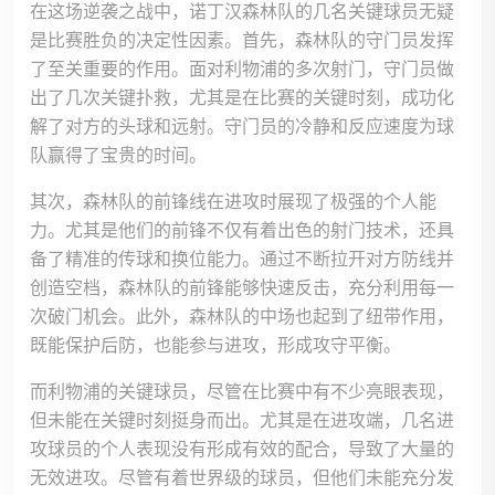
在这场逆袭之战中，诺丁汉森林队的几名关键球员无疑
是比赛胜负的决定性因素。首先，森林队的守门员发挥
了至关重要的作用。面对利物浦的多次射门，守门员做
出了几次关键扑救，尤其是在比赛的关键时刻，成功化
解了对方的头球和远射。守门员的冷静和反应速度为球
队赢得了宝贵的时间。
其次，森林队的前锋线在进攻时展现了极强的个人能
力。尤其是他们的前锋不仅有着出色的射门技术，还具
备了精准的传球和换位能力。通过不断拉开对方防线并
创造空档，森林队的前锋能够快速反击，充分利用每一
次破门机会。此外，森林队的中场也起到了纽带作用，
既能保护后防，也能参与进攻，形成攻守平衡。
而利物浦的关键球员，尽管在比赛中有不少亮眼表现，
但未能在关键时刻挺身而出。尤其是在进攻端，几名进
攻球员的个人表现没有形成有效的配合，导致了大量的
无效进攻。尽管有着世界级的球员，但他们未能充分发