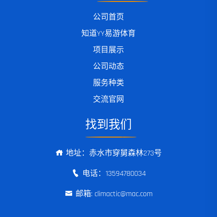
公司首页
知道YY易游体育
项目展示
公司动态
服务种类
交流官网
找到我们
地址：赤水市穿舅森林273号
电话：13594780034
邮箱: climactic@mac.com