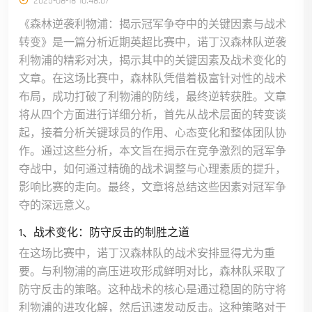
2025-08-18 10:48:07
《森林逆袭利物浦：揭示冠军争夺中的关键因素与战术
转变》是一篇分析近期英超比赛中，诺丁汉森林队逆袭
利物浦的精彩对决，揭示其中的关键因素及战术变化的
文章。在这场比赛中，森林队凭借着极富针对性的战术
布局，成功打破了利物浦的防线，最终逆转获胜。文章
将从四个方面进行详细分析，首先从战术层面的转变谈
起，接着分析关键球员的作用、心态变化和整体团队协
作。通过这些分析，本文旨在揭示在竞争激烈的冠军争
夺战中，如何通过精确的战术调整与心理素质的提升，
影响比赛的走向。最终，文章将总结这些因素对冠军争
夺的深远意义。
1、战术变化：防守反击的制胜之道
在这场比赛中，诺丁汉森林队的战术安排显得尤为重
要。与利物浦的高压进攻形成鲜明对比，森林队采取了
防守反击的策略。这种战术的核心是通过稳固的防守将
利物浦的进攻化解，然后迅速发动反击。这种策略对于