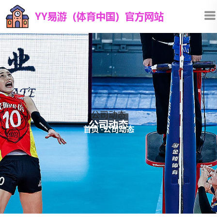
公司动态
首页
-
公司动态