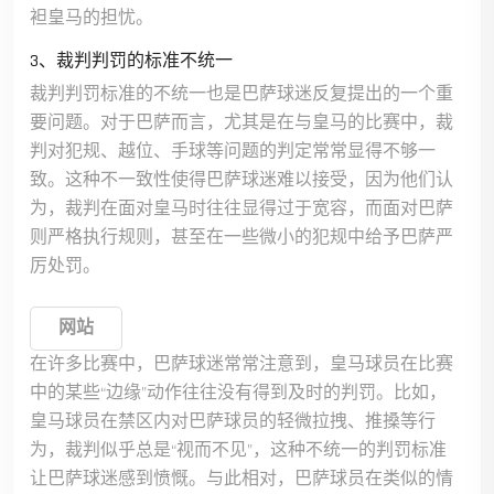
袒皇马的担忧。
3、裁判判罚的标准不统一
裁判判罚标准的不统一也是巴萨球迷反复提出的一个重
要问题。对于巴萨而言，尤其是在与皇马的比赛中，裁
判对犯规、越位、手球等问题的判定常常显得不够一
致。这种不一致性使得巴萨球迷难以接受，因为他们认
为，裁判在面对皇马时往往显得过于宽容，而面对巴萨
则严格执行规则，甚至在一些微小的犯规中给予巴萨严
厉处罚。
网站
在许多比赛中，巴萨球迷常常注意到，皇马球员在比赛
中的某些“边缘”动作往往没有得到及时的判罚。比如，
皇马球员在禁区内对巴萨球员的轻微拉拽、推搡等行
为，裁判似乎总是“视而不见”，这种不统一的判罚标准
让巴萨球迷感到愤慨。与此相对，巴萨球员在类似的情