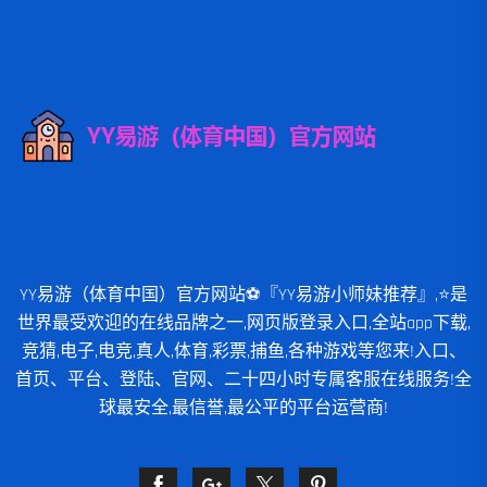
YY易游（体育中国）官方网站⚽️『YY易游小师妹推荐』,⭐️是
世界最受欢迎的在线品牌之一,网页版登录入口,全站app下载,
竞猜,电子,电竞,真人,体育,彩票,捕鱼,各种游戏等您来!入口、
首页、平台、登陆、官网、二十四小时专属客服在线服务!全
球最安全,最信誉,最公平的平台运营商!