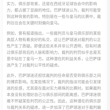
实力、俱乐部背景，还是在西班牙足球协会中的影响
力，都占据了显赫的地位。巴萨球迷认为，裁判可能受
到这种背景的影响，特别是在一些与皇马的比赛中，裁
判往往会在关键时刻偏向皇马。
例如，曾有报道指出，一些裁判员与皇马俱乐部的某些
高层人物有着良好的私交，这让巴萨球迷对裁判的公正
性产生了质疑。即便这些关系并非公开透明，但有时通
过俱乐部背后的人脉和影响力，裁判的判罚似乎总是无
意中站在了皇马一方。这种潜在的利益关系，让巴萨球
迷产生了对裁判公平性的疑虑。
此外，巴萨球迷还担忧裁判的任命是否受到俱乐部之间
的博弈影响。在某些情况下，裁判的指派可能会引发球
迷的反感，尤其是在面对实力悬殊的比赛时。如果裁判
本身没有处理好自己与俱乐部间的距离感，巴萨球迷很
难不怀疑某些判罚的公正性。因此，这种潜在的俱乐部
与裁判关系的疑虑，进一步加深了巴萨球迷对于裁判偏