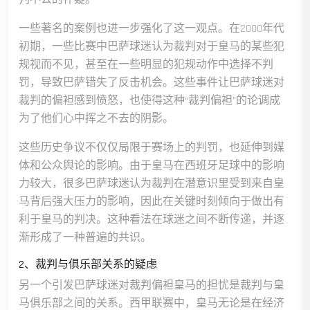
一些著名的案例也进一步强化了这一观点。在2000年代
初期，一些比赛中巴萨球迷认为裁判对于皇马的某些犯
规视而不见，甚至在一些明显的犯规动作中选择不判
罚，导致巴萨错失了反击机会。这些事件让巴萨球迷对
裁判的偏袒感到愤怒，也使得这种“裁判偏袒”的论调成
为了他们心中挥之不去的阴影。
这些历史争议不仅仅局限于赛场上的判罚，也延伸到媒
体和公众舆论的影响。由于皇马在西班牙足球中的影响
力较大，很多巴萨球迷认为裁判在潜意识里受到来自皇
马背后强大压力的影响，因此在关键时刻倾向于做出有
利于皇马的判决。这种看法在球迷之间不断传递，并逐
渐形成了一种普遍的共识。
2、裁判与俱乐部关系的疑虑
另一个引发巴萨球迷对裁判偏袒皇马的担忧是裁判与皇
马俱乐部之间的关系。西甲联赛中，皇马无论是在经济