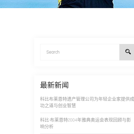
最新新闻
科比布莱恩特遗产管理公司为年轻企业家提供
功之道与创业智慧
科比·布莱恩特2004年雅典奥运会表现回顾与影
响分析