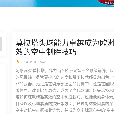
莫拉塔头球能力卓越成为欧
效的空中制胜技巧
2024-12-04 12:44:21
阿尔瓦罗·莫拉塔，作为当今欧洲足坛一名顶级前锋，
的风景线。尽管莫拉塔的速度和脚下技术都极为出色，
命的武器。无论是在俱乐部层面的比赛中，还是在国际
成
破僵局、改变比赛局势，成为了当代欧洲足坛头球技术
塔如何练就精准高效的空中制胜技巧，包括他的身体素
打磨以及心理素质的提升等方面。通过对这些因素的深
空中对抗中占据如此优势，并成为众多球迷心中的“空中