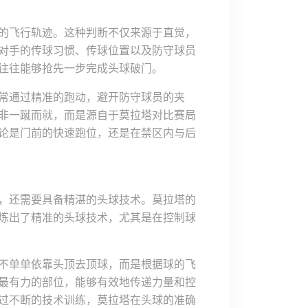
的飞行轨迹。这种判断不仅来源于直觉，
对手的传球习惯、传球位置以及防守球员
往往能够抢先一步完成头球破门。
常通过精准的跑动，避开防守球员的夹
非一蹴而就，而是源自于莫拉塔对比赛局
论是门前的快速跑位，还是在禁区内与后
，还需要具备精湛的头球技术。莫拉塔的
炼出了精准的头球技术，尤其是在控制球
不单单依靠头顶去顶球，而是根据球的飞
最有力的部位，能够有效地传递力量和控
过不断的技术训练，莫拉塔在头球的准确