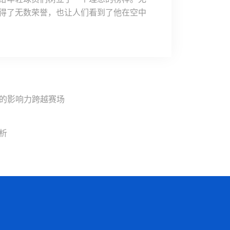
得了无数荣誉，也让人们看到了他在空中
的影响力跨越赛场
析