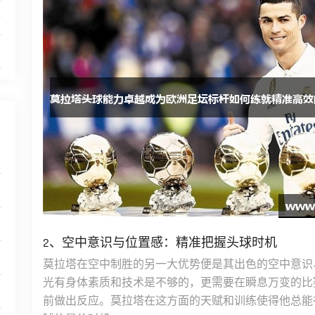
析
2、空中意识与位置感：精准把握头球时机
莫拉塔在空中制胜的另一大优势便是其出色的空中意识
光有身体素质和技术是不够的，更需要在瞬息万变的比
前做出反应。莫拉塔在这方面的天赋和训练使得他总能