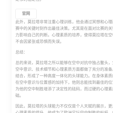
官网
此外，莫拉塔非常注重心理训练，他会通过冥想和心理
赛中的关键时刻作出最佳决策。尤其是在面对比赛的关
力影响自己的判断。心理素质的培养，使得莫拉塔在空
不会因紧张或恐惧而失误。
总结：
总的来说，莫拉塔之所以能够在空中对抗中独占鳌头，
空中意识、技术细节和心理素质方面都做了充分的准备
结合，形成了一种高度一体化的头球能力。在身体素质
在空中意识与位置感的加持下，他则总能找到最佳的位
为他的空中制胜增添了决定性的砝码，而过硬的心理素
础。
因此，莫拉塔的头球能力不仅仅是个人天赋的展示，更
心理素质的提升，他成为了欧洲足坛空中制胜的标杆，