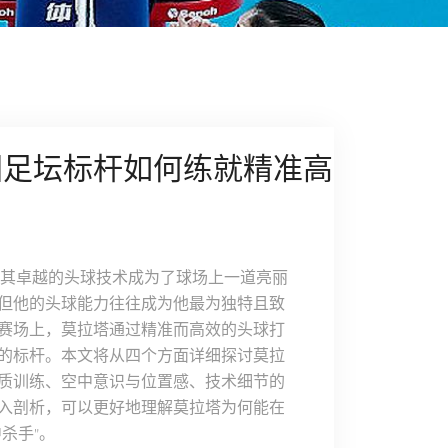
洲足坛标杆如何练就精准高
以其卓越的头球技术成为了球场上一道亮丽
但他的头球能力往往成为他最为独特且致
赛场上，莫拉塔通过精准而高效的头球打
的标杆。本文将从四个方面详细探讨莫拉
质训练、空中意识与位置感、技术细节的
入剖析，可以更好地理解莫拉塔为何能在
杀手”。