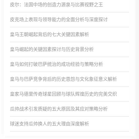
皮尔：法国中场的创造力源泉与比赛视野之王
皮克场上表现与领导能力的全面分析与深度探讨
皇马王朝崛起背后的七大关键因素解析
皇马崛起的关键因素探讨与历史背景分析
皇马如何打破巴萨统治的成功经验与策略分析
皇马与巴萨竞争背后的历史恩怨与文化象征意义解析
皇家马德里传奇球星回顾与球队辉煌历史的完美交织
瓜帅战术引发质疑的五大原因及其应对策略分析
球迷支持瓜帅换人的五大理由深度解析