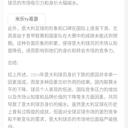
球员的市场吸引力和身价大幅缩水。
米乐yy易游
此外，意大利足球的形象和口碑在国际上逐渐下滑，尤
其是由于意甲联赛和国家队在大赛中的成绩未能达到预
期。这种负面形象的积累，使得意大利球员的市场认知
度降低，进而影响到他们的身价和转会市场的竞争力。
总结：
综上所述，2024年意大利球员身价下跌的原因并非单一
因素造成，而是多种因素交织作用的结果。国内联赛水
平的下降、球员个人表现的低迷、国际竞争压力的增加
以及市场认知度和品牌价值的下降等多方面因素，共同
导致了意大利球员身价的缩水。虽然意大利足球在历史
上曾有过辉煌的成就，但面对全球足球市场的激烈竞争
和不断变化的需求，意大利球员的市场地位面临严峻挑
战。