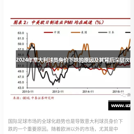
国际足球市场的全球化趋势也是导致意大利球员身价下
跌的一个重要原因。随着欧洲以外的市场，尤其是中