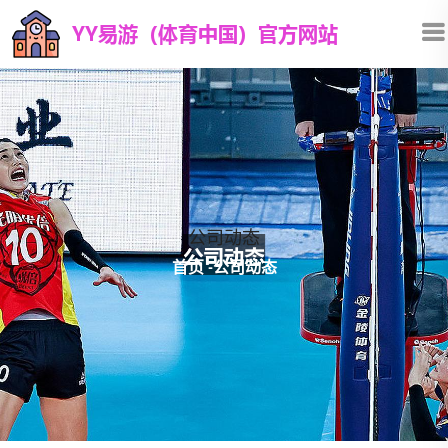
公司动态
首页
-
公司动态