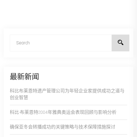
最新新闻
科比布莱恩特遗产管理公司为年轻企业家提供成功之道与
创业智慧
科比·布莱恩特2004年雅典奥运会表现回顾与影响分析
确保亚冬会转播成功的关键策略与技术保障措施探讨