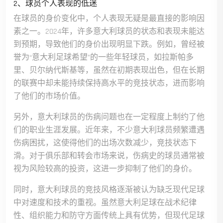
2、球员个人表现的低迷
在球员的身价变化中，个人表现无疑是最直接的影响因
素之一。2024年，许多意大利球员的状态和表现未能达
到预期，导致他们的身价出现明显下跌。例如，曾经被
誉为“意大利足球希望”的一些年轻球员，如拉斯帕多
里、贝尔纳代斯基等，虽然在初期表现出色，但在长期
的联赛中却未能持续保持高水平的竞技状态，进而影响
了他们的市场价值。
另外，意大利球员的伤病问题也在一定程度上制约了他
们的职业生涯发展。近年来，不少意大利球员频繁遭遇
伤病困扰，这使得他们的出场次数减少，竞技状态下
滑。对于俱乐部和转会市场来说，伤病史的球员通常被
视为风险较高的投资，这进一步抑制了他们的身价。
同时，意大利球员的竞技风格逐渐被认为缺乏现代足球
中对速度和技术的重视。虽然意大利足球在战术纪律
性、组织能力和防守方面传统上具有优势，但现代足球