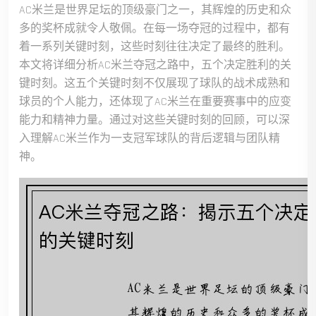
AC米兰是世界足坛的顶级豪门之一，其辉煌的历史和众
多的奖杯成就令人敬佩。在每一场夺冠的过程中，都有
着一系列关键时刻，这些时刻往往决定了最终的胜利。
本文将详细分析AC米兰夺冠之路中，五个决定胜利的关
键时刻。这五个关键时刻不仅展现了球队的战术成熟和
球员的个人能力，还体现了AC米兰在重要赛事中的应变
能力和精神力量。通过对这些关键时刻的回顾，可以深
入理解AC米兰作为一支冠军球队的背后逻辑与团队精
神。