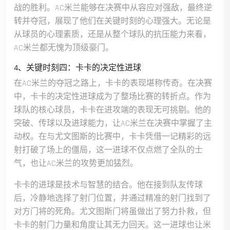
战的胜利。AC米兰能够在决赛中从容应对强敌，最终逆
转并夺冠，展现了他们在关键时刻的心理强大。无论是
从球员的心理素质，还是从整个球队的抗压能力来看，
AC米兰都无愧为顶级豪门。
4、关键时刻四：卡卡的决定性进球
在AC米兰的夺冠之路上，卡卡的表现堪称传奇。在决赛
中，卡卡的决定性进球成为了整场比赛的转折点。作为
球队的核心球员，卡卡在进攻端的表现无可挑剔。他的
突破、传球以及进球能力，让AC米兰在决赛中掌握了主
动权。在与尤文图斯的比赛中，卡卡凭借一记精彩的远
射打破了场上的僵局，这一进球不仅点燃了全队的士
气，也让AC米兰的攻势更加猛烈。
卡卡的进球是技术与智慧的结合。他在接到队友传球
后，冷静地选择了射门位置，并通过精准的射门找到了
对方门将的死角。尤文图斯门将虽做出了努力扑救，但
卡卡的射门力量和角度让其无力回天。这一进球也让米