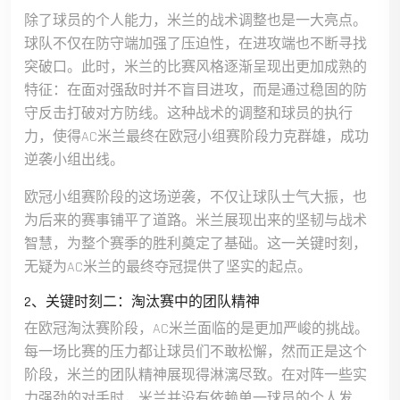
除了球员的个人能力，米兰的战术调整也是一大亮点。
球队不仅在防守端加强了压迫性，在进攻端也不断寻找
突破口。此时，米兰的比赛风格逐渐呈现出更加成熟的
特征：在面对强敌时并不盲目进攻，而是通过稳固的防
守反击打破对方防线。这种战术的调整和球员的执行
力，使得AC米兰最终在欧冠小组赛阶段力克群雄，成功
逆袭小组出线。
欧冠小组赛阶段的这场逆袭，不仅让球队士气大振，也
为后来的赛事铺平了道路。米兰展现出来的坚韧与战术
智慧，为整个赛季的胜利奠定了基础。这一关键时刻，
无疑为AC米兰的最终夺冠提供了坚实的起点。
2、关键时刻二：淘汰赛中的团队精神
在欧冠淘汰赛阶段，AC米兰面临的是更加严峻的挑战。
每一场比赛的压力都让球员们不敢松懈，然而正是这个
阶段，米兰的团队精神展现得淋漓尽致。在对阵一些实
力强劲的对手时，米兰并没有依赖单一球员的个人发