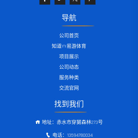
导航
公司首页
知道YY易游体育
项目展示
公司动态
服务种类
交流官网
找到我们
地址：赤水市穿舅森林273号
电话：13594780034