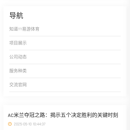
导航
知道YY易游体育
项目展示
公司动态
服务种类
交流官网
AC米兰夺冠之路：揭示五个决定胜利的关键时刻
2025-05-10 10:44:37