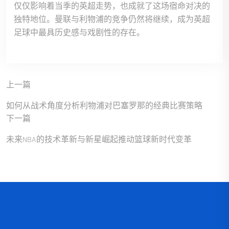
仅仅影响着当季的英超走势，也成就了这场宿命对决的
独特地位。曼联与利物浦的竞争仍然将继续，成为英超
足球中最具历史感与戏剧性的存在。
上一篇
如何从战术角度分析利物浦对巴塞罗那的经典比赛策略
下一篇
未来NBA的技术革新与新星崛起推动篮球新时代变革