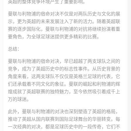
英超的整体竞争环境产生了重要影响。
曼联与利物浦的宿命对决不仅是对两队历史与文化的展
示，更为英超的未来发展注入了新的活力。随着英超联
赛的逐步国际化，曼联与利物浦的对抗将继续扮演着重
要角色，为全球足球迷提供更多精彩的比赛。
总结：
曼联与利物浦的宿命对决，早已超越了两支球队之间的
竞争，成为了英超历史中的标志性事件。从历史背景的
角度来看，这两支球队不仅仅是英格兰足球的代表，它
们还承载着不同文化的象征。曼联的崛起和利物浦的辉
煌成就了英超联赛的独特魅力，至今依然吸引着成千上
万的球迷。
此外，曼联与利物浦的对决也深刻塑造了英超的格局，
推动了英超从国内联赛到国际足球舞台的华丽转变。每
一次经典的对决，都是足球历史中的一段传奇，它们不