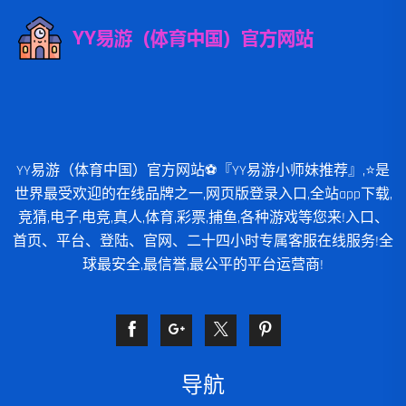
YY易游（体育中国）官方网站⚽️『YY易游小师妹推荐』,⭐️是
世界最受欢迎的在线品牌之一,网页版登录入口,全站app下载,
竞猜,电子,电竞,真人,体育,彩票,捕鱼,各种游戏等您来!入口、
首页、平台、登陆、官网、二十四小时专属客服在线服务!全
球最安全,最信誉,最公平的平台运营商!
导航