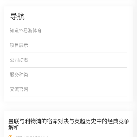
导航
知道YY易游体育
项目展示
公司动态
服务种类
交流官网
曼联与利物浦的宿命对决与英超历史中的经典竞争
解析