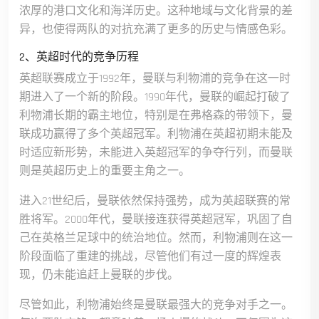
浓厚的港口文化和海洋历史。这种地域与文化背景的差
异，也使得两队的对抗充满了更多的历史与情感色彩。
2、英超时代的竞争历程
英超联赛成立于1992年，曼联与利物浦的竞争在这一时
期进入了一个新的阶段。1990年代，曼联的崛起打破了
利物浦长期的霸主地位，特别是在弗格森的带领下，曼
联成功赢得了多个英超冠军。利物浦在英超初期未能及
时适应新形势，未能进入英超冠军的争夺行列，而曼联
则是英超历史上的重要主角之一。
进入21世纪后，曼联依然保持强势，成为英超联赛的常
胜将军。2000年代，曼联接连获得英超冠军，巩固了自
己在英格兰足球中的统治地位。然而，利物浦则在这一
阶段面临了重建的挑战，尽管他们有过一度的辉煌表
现，仍未能追赶上曼联的步伐。
尽管如此，利物浦始终是曼联最强大的竞争对手之一。