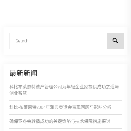
最新新闻
科比布莱恩特遗产管理公司为年轻企业家提供成功之道与
创业智慧
科比·布莱恩特2004年雅典奥运会表现回顾与影响分析
确保亚冬会转播成功的关键策略与技术保障措施探讨