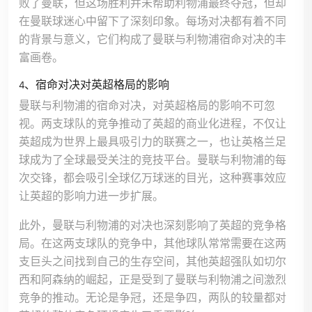
败了曼联，但这场胜利并未帮助利物浦最终夺冠，但却
在曼联球迷心中留下了深刻印象。每场对决都有着不同
的背景与意义，它们构成了曼联与利物浦宿命对决的丰
富画卷。
4、宿命对决对英超格局的影响
曼联与利物浦的宿命对决，对英超格局的影响不可忽
视。两支球队的竞争推动了英超的商业化进程，不仅让
英超成为世界上最具吸引力的联赛之一，也让英格兰足
球成为了全球最受关注的竞技平台。曼联与利物浦的每
次交锋，都会吸引全球亿万球迷的目光，这种赛事效应
让英超的影响力进一步扩展。
此外，曼联与利物浦的对决也深刻影响了英超的竞争格
局。在这两支球队的竞争中，其他球队常常需要在这两
支巨头之间找到自己的生存空间，其他英超强队如切尔
西和阿森纳的崛起，正是受到了曼联与利物浦之间激烈
竞争的推动。无论是争冠，还是争四，两队的较量都对