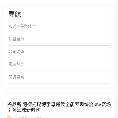
导航
知道YY易游体育
项目展示
公司动态
服务种类
交流官网
扬尼斯·阿德托昆博字母哥凭全能表现统治NBA赛场
引领篮球新时代