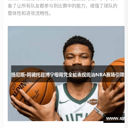
备了让所有队友都参与到比赛中的能力，增强了球队的
整体性和进攻流畅性。