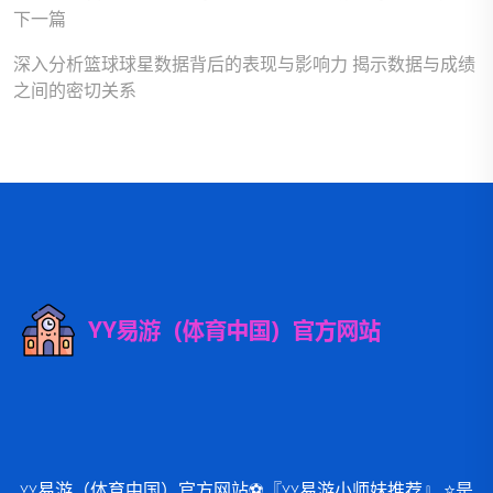
下一篇
深入分析篮球球星数据背后的表现与影响力 揭示数据与成绩
之间的密切关系
YY易游（体育中国）官方网站⚽️『YY易游小师妹推荐』,⭐️是