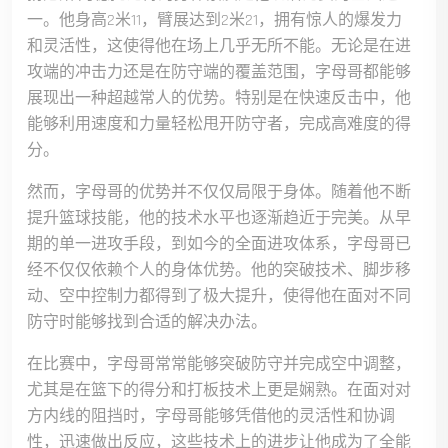
一。他身高2米11，臂展达到2米21，拥有惊人的爆发力
和灵活性，这使得他在场上几乎无所不能。无论是在进
攻端的冲击力还是在防守端的覆盖范围，字母哥都能够
展现出一种超越常人的优势。特别是在快速反击中，他
能够利用速度和力量轻松甩开防守者，完成高难度的得
分。
然而，字母哥的优势并不仅仅局限于身体。随着他不断
提升篮球技能，他的技术水平也逐渐趋近于完美。从早
期的单一进攻手段，到如今的全面进攻体系，字母哥已
经不仅仅依赖个人的身体优势。他的突破技术、脚步移
动、空中控制力都得到了极大提升，使得他在面对不同
防守时能够找到合适的解决办法。
在比赛中，字母哥常常能够突破防守并完成空中调整，
尤其是在篮下的得分和打板技术上更是娴熟。在面对对
方内线的阻挡时，字母哥能够凭借他的灵活性和协调
性，迅速做出反应，这些技术上的进步让他成为了全能