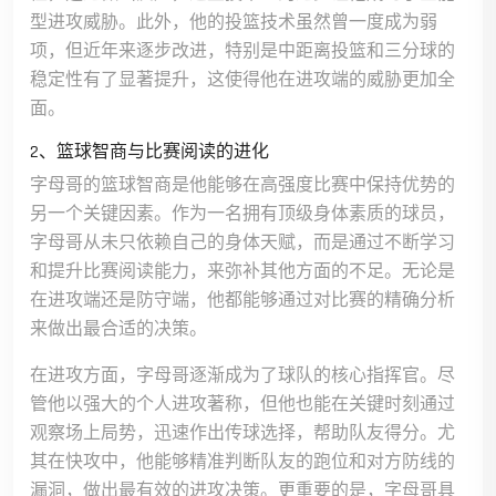
型进攻威胁。此外，他的投篮技术虽然曾一度成为弱
项，但近年来逐步改进，特别是中距离投篮和三分球的
稳定性有了显著提升，这使得他在进攻端的威胁更加全
面。
2、篮球智商与比赛阅读的进化
字母哥的篮球智商是他能够在高强度比赛中保持优势的
另一个关键因素。作为一名拥有顶级身体素质的球员，
字母哥从未只依赖自己的身体天赋，而是通过不断学习
和提升比赛阅读能力，来弥补其他方面的不足。无论是
在进攻端还是防守端，他都能够通过对比赛的精确分析
来做出最合适的决策。
在进攻方面，字母哥逐渐成为了球队的核心指挥官。尽
管他以强大的个人进攻著称，但他也能在关键时刻通过
观察场上局势，迅速作出传球选择，帮助队友得分。尤
其在快攻中，他能够精准判断队友的跑位和对方防线的
漏洞，做出最有效的进攻决策。更重要的是，字母哥具