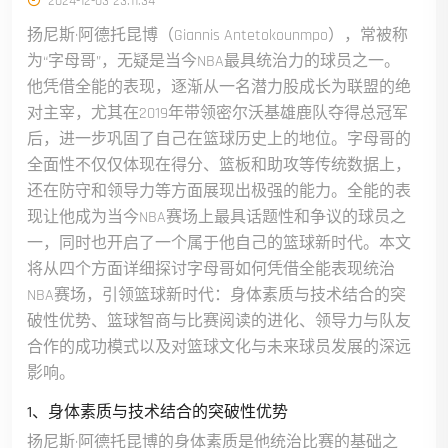
2024-12-03 23:11:34
扬尼斯·阿德托昆博（Giannis Antetokounmpo），常被称
为“字母哥”，无疑是当今NBA最具统治力的球员之一。
他凭借全能的表现，逐渐从一名潜力股成长为联盟的绝
对主宰，尤其在2019年带领密尔沃基雄鹿队夺得总冠军
后，进一步巩固了自己在篮球历史上的地位。字母哥的
全面性不仅仅体现在得分、篮板和助攻等传统数据上，
还在防守和领导力等方面展现出极强的能力。全能的表
现让他成为当今NBA赛场上最具话题性和争议的球员之
一，同时也开启了一个属于他自己的篮球新时代。本文
将从四个方面详细探讨字母哥如何凭借全能表现统治
NBA赛场，引领篮球新时代：身体素质与技术结合的突
破性优势、篮球智商与比赛阅读的进化、领导力与队友
合作的成功模式以及对篮球文化与未来球员发展的深远
影响。
1、身体素质与技术结合的突破性优势
扬尼斯·阿德托昆博的身体素质是他统治比赛的基础之